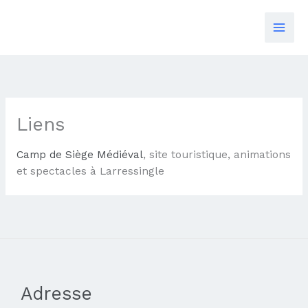
Skip
to
content
Liens
Camp de Siège Médiéval
, site touristique, animations
et spectacles à Larressingle
Adresse